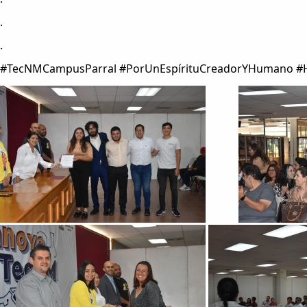
.
.
#TecNMCampusParral #PorUnEspírituCreadorYHumano #