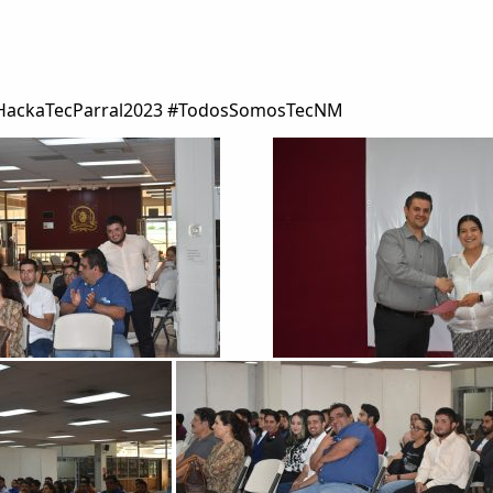
HackaTecParral2023 #TodosSomosTecNM