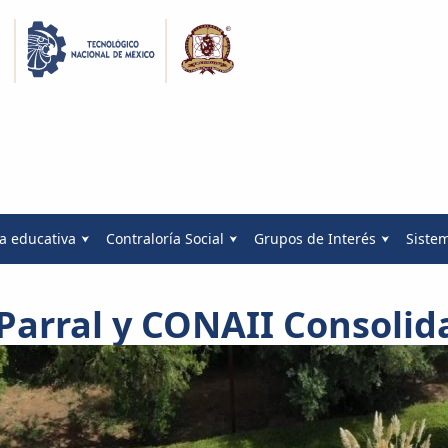
a educativa
Contraloría Social
Grupos de Interés
Siste
Parral y CONAII Consolid