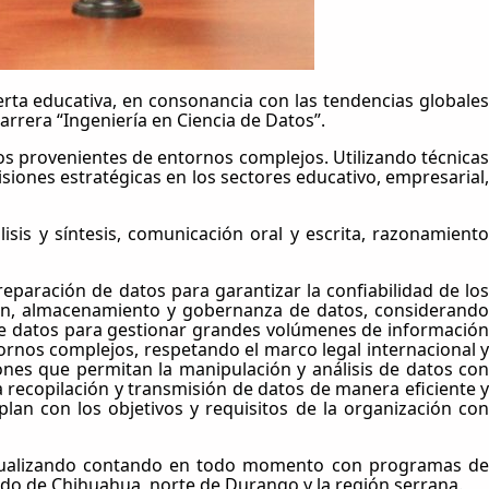
erta educativa, en consonancia con las tendencias globales
carrera “Ingeniería en Ciencia de Datos”.
s provenientes de entornos complejos. Utilizando técnicas
isiones estratégicas en los sectores educativo, empresarial,
sis y síntesis, comunicación oral y escrita, razonamiento
reparación de datos para garantizar la confiabilidad de los
ción, almacenamiento y gobernanza de datos, considerando
s de datos para gestionar grandes volúmenes de información
ornos complejos, respetando el marco legal internacional y
nes que permitan la manipulación y análisis de datos con
 recopilación y transmisión de datos de manera eficiente y
lan con los objetivos y requisitos de la organización con
, actualizando contando en todo momento con programas de
stado de Chihuahua, norte de Durango y la región serrana.