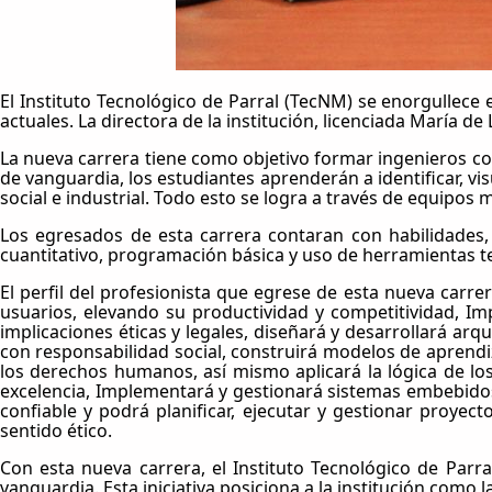
El Instituto Tecnológico de Parral (TecNM) se enorgullece
actuales. La directora de la institución, licenciada María d
La nueva carrera tiene como objetivo formar ingenieros c
de vanguardia, los estudiantes aprenderán a identificar, vi
social e industrial. Todo esto se logra a través de equipos 
Los egresados de esta carrera contaran con habilidades, t
cuantitativo, programación básica y uso de herramientas te
El perfil del profesionista que egrese de esta nueva carre
usuarios, elevando su productividad y competitividad, I
implicaciones éticas y legales, diseñará y desarrollará a
con responsabilidad social, construirá modelos de aprendiz
los derechos humanos, así mismo aplicará la lógica de lo
excelencia, Implementará y gestionará sistemas embebidos e
confiable y podrá planificar, ejecutar y gestionar proyec
sentido ético.
Con esta nueva carrera, el Instituto Tecnológico de Par
vanguardia. Esta iniciativa posiciona a la institución como