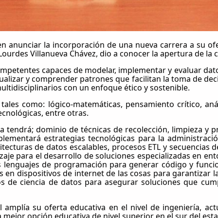
 en anunciar la incorporación de una nueva carrera a su of
e Lourdes Villanueva Chávez, dio a conocer la apertura de la 
ompetentes capaces de modelar, implementar y evaluar dato
sualizar y comprender patrones que facilitan la toma de dec
multidisciplinarios con un enfoque ético y sostenible.
ales como: lógico-matemáticas, pensamiento crítico, análi
cnológicas, entre otras.
ra tendrá; dominio de técnicas de recolección, limpieza y p
mplementará estrategias tecnológicas para la administra
rquitecturas de datos escalables, procesos ETL y secuencia
aje para el desarrollo de soluciones especializadas en ent
s lenguajes de programación para generar código y funcio
n dispositivos de internet de las cosas para garantizar la
tos de ciencia de datos para asegurar soluciones que cump
ral amplía su oferta educativa en el nivel de ingeniería
 la mejor opción educativa de nivel superior en el sur del e