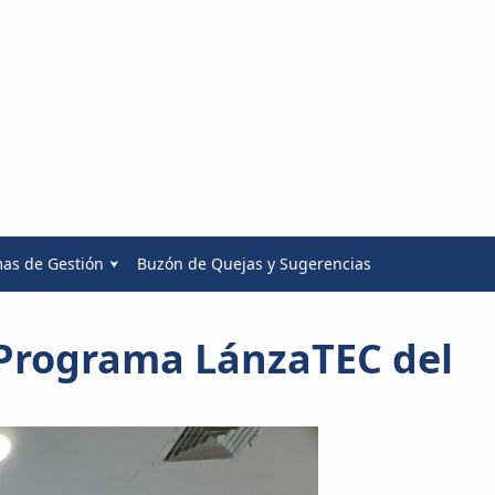
mas de Gestión
Buzón de Quejas y Sugerencias
 Programa LánzaTEC del