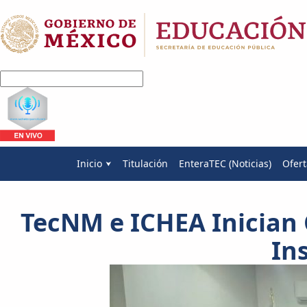
Inicio
Titulación
EnteraTEC (Noticias)
Ofert
TecNM e ICHEA Inician
In