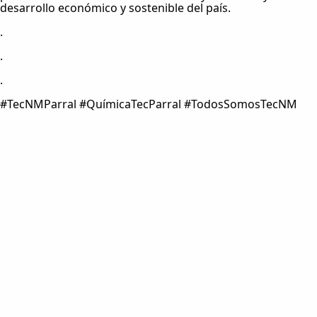
desarrollo económico y sostenible del país.
.
.
.
#TecNMParral #QuímicaTecParral #TodosSomosTecNM