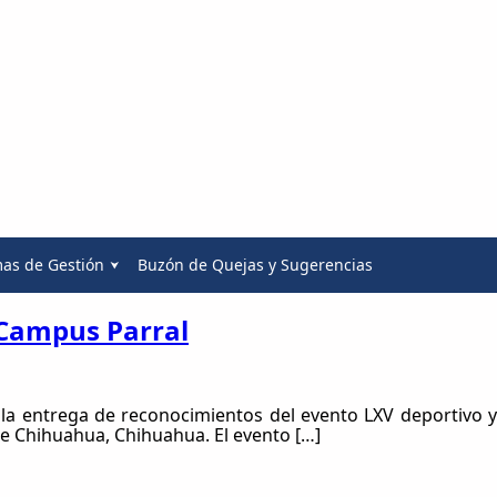
mas de Gestión
Buzón de Quejas y Sugerencias
 Campus Parral
 la entrega de reconocimientos del evento LXV deportivo y
de Chihuahua, Chihuahua. El evento […]